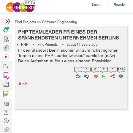
Sign In
Register
|
Find Projects
>>
Software Engineering
PHP TEAMLEADER FR EINES DER
Hire
SPANNENDSTEN UNTERNEHMEN BERLINS
GESUCHT !!!
PHP
FindProjects
about 11 years ago
Post
Fr den Standort Berlin suchen wir zum nchstmglichen
Projects
Browse
Termin eine/n PHP Leadentwickler/Teamleiter (m/w)
Deine Aufgaben Aufbau eines eigenen Entwickler-
Nerds
Work
Teams mit dem Ziel fachliche und eventuell
1
0
0
2
0
5.21k
disziplinarische Fhrung eines bis zu 5 kpfig...
Find
Projects
Manage
@info
Company
Learn
Nerd
Digest
Tech
Q & A
Ask