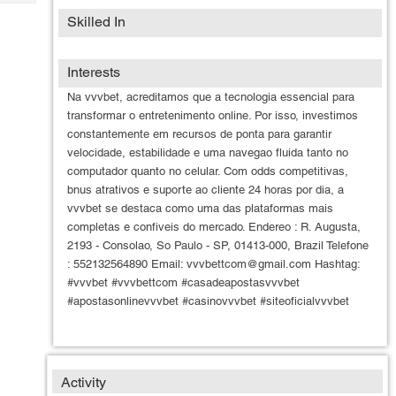
Tech
Post
Skilled In
Query
Blogs
Interests
Na vvvbet, acreditamos que a tecnologia essencial para
transformar o entretenimento online. Por isso, investimos
constantemente em recursos de ponta para garantir
velocidade, estabilidade e uma navegao fluida tanto no
computador quanto no celular. Com odds competitivas,
bnus atrativos e suporte ao cliente 24 horas por dia, a
vvvbet se destaca como uma das plataformas mais
completas e confiveis do mercado. Endereo : R. Augusta,
2193 - Consolao, So Paulo - SP, 01413-000, Brazil Telefone
: 552132564890 Email: vvvbettcom@gmail.com Hashtag:
#vvvbet #vvvbettcom #casadeapostasvvvbet
#apostasonlinevvvbet #casinovvvbet #siteoficialvvvbet
Activity